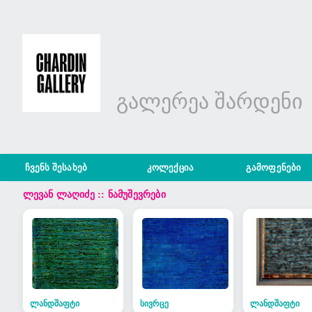
გალერეა შარდენი
ჩვენს შესახებ
კოლექცია
გამოფენები
ლევან ლაღიძე :: ნამუშევრები
ლანდშაფტი
სივრცე
ლანდშაფტი