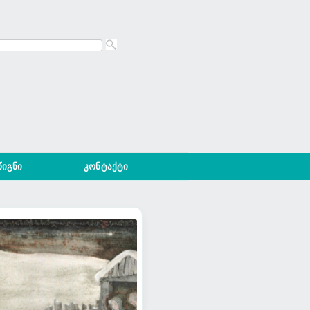
წიგნი
კონტაქტი